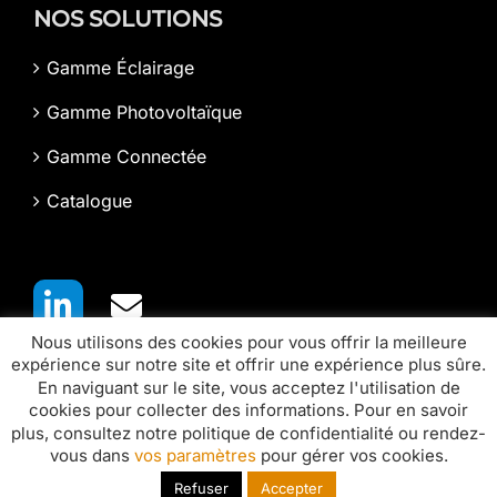
NOS SOLUTIONS
Gamme Éclairage
Gamme Photovoltaïque
Gamme Connectée
Catalogue
Nous utilisons des cookies pour vous offrir la meilleure
expérience sur notre site et offrir une expérience plus sûre.
En naviguant sur le site, vous acceptez l'utilisation de
cookies pour collecter des informations. Pour en savoir
plus, consultez notre politique de confidentialité ou rendez-
vous dans
vos paramètres
pour gérer vos cookies.
Paramètres des cookies
-
Politique de confidentialité
-
CGV
-
Refuser
Accepter