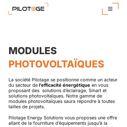
Passer
au
Toggle
contenu
Navigat
Nos Solutions
Entreprise
MODULES
Actualités
PHOTOVOLTAÏQUES
Contact
La société Pilotage se positionne comme un acteur
du secteur de
l’efficacité énergétique
en vous
proposant des solutions d’éclairage, Smart et
solutions photovoltaïques. Notre gamme de
modules photovoltaïques saura répondre à toutes
tailles de projets.
Pilotage Energy Solutions vous proposes une offre
allant de la fourniture d’équipements jusqu’à la