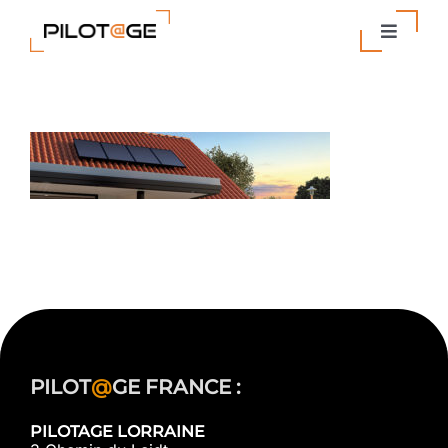
Passer
au
Toggle
contenu
Navigat
Nos Solutions
Entreprise
Actualités
Contact
PILOT
@
GE FRANCE :
PILOTAGE LORRAINE