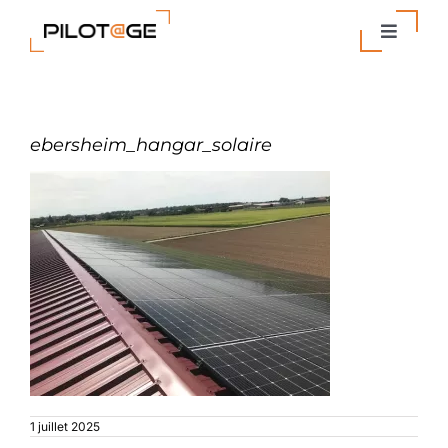
Passer
au
Toggle
contenu
Navigat
Nos Solutions
ebersheim_hangar_solaire
Entreprise
Actualités
Contact
1 juillet 2025