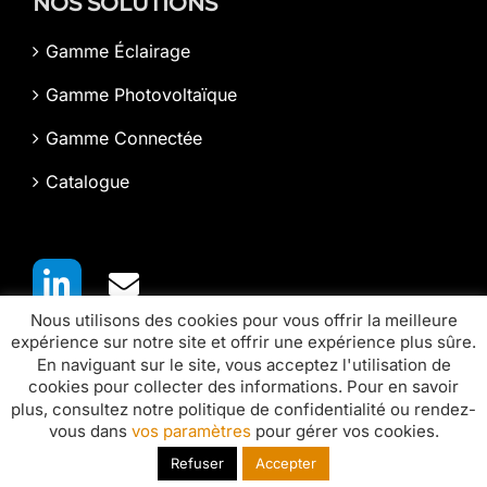
NOS SOLUTIONS
Gamme Éclairage
Gamme Photovoltaïque
Gamme Connectée
Catalogue
Nous utilisons des cookies pour vous offrir la meilleure
expérience sur notre site et offrir une expérience plus sûre.
En naviguant sur le site, vous acceptez l'utilisation de
cookies pour collecter des informations. Pour en savoir
plus, consultez notre politique de confidentialité ou rendez-
vous dans
vos paramètres
pour gérer vos cookies.
Paramètres des cookies
-
Politique de confidentialité
-
CGV
-
Refuser
Accepter
Mentions Légales
- Réalisé par
Web67