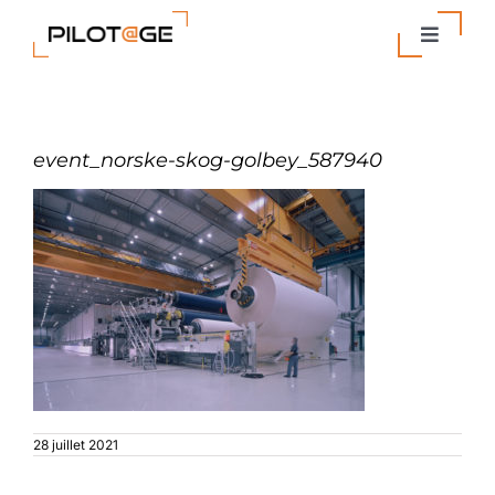
Passer
au
Toggle
contenu
Navigat
Nos Solutions
event_norske-skog-golbey_587940
Entreprise
Actualités
Contact
28 juillet 2021