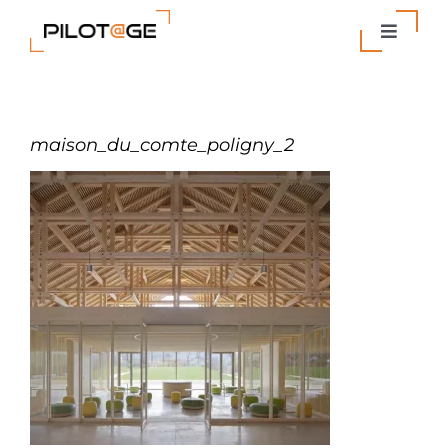
Passer
au
Toggle
contenu
Navigat
Nos Solutions
maison_du_comte_poligny_2
Entreprise
Actualités
Contact