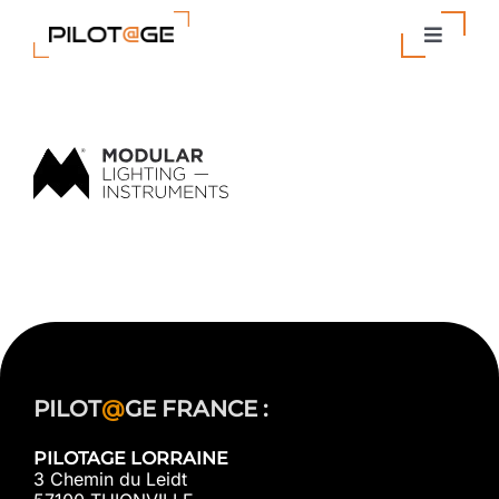
Passer
au
Toggle
contenu
Navigat
Nos Solutions
Entreprise
Actualités
Contact
PILOT
@
GE FRANCE :
PILOTAGE LORRAINE
3 Chemin du Leidt