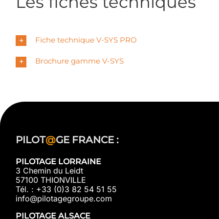
Les fiches techniques
Fiche technique V-SYS PRO
Brochure gamme V-SYS
PILOT
@
GE FRANCE :
PILOTAGE LORRAINE
3 Chemin du Leidt
57100 THIONVILLE
Tél. : +33 (0)3 82 54 51 55
info@pilotagegroupe.com
PILOTAGE ALSACE