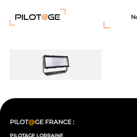
Passer
au
contenu
No
PILOT
@
GE FRANCE :
PILOTAGE LORRAINE