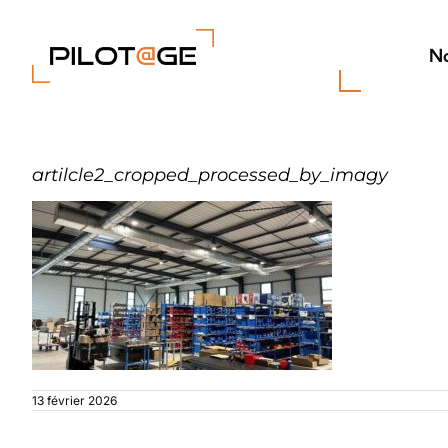
Passer
au
contenu
No
artilcle2_cropped_processed_by_imagy
13 février 2026