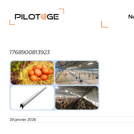
Passer
au
contenu
No
1768900813923
29 janvier 2026