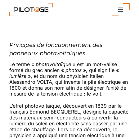
Passer
au
Toggle
contenu
Navigat
Nos Solutions
Principes de fonctionnement des
Entreprise
panneaux photovoltaïques
Le terme «
photovoltaïque
» est un mot-valise
Actualités
formé du grec ancien «
photos
», qui signifie «
lumière
», et du nom du physicien italien
Alessandro VOLTA, qui inventa la pile électrique en
Contact
1800 et donna son nom afin de désigner l’unité de
mesure de la tension électrique : le volt.
L’effet photovoltaïque, découvert en 1839 par le
français Edmond BECQUEREL, désigne la capacité
des matériaux semi-conducteurs à convertir la
lumière du soleil en électricité sans passer par une
étape de chauffage. Lors de sa découverte, le
physicien a appliqué une tension électrique à une