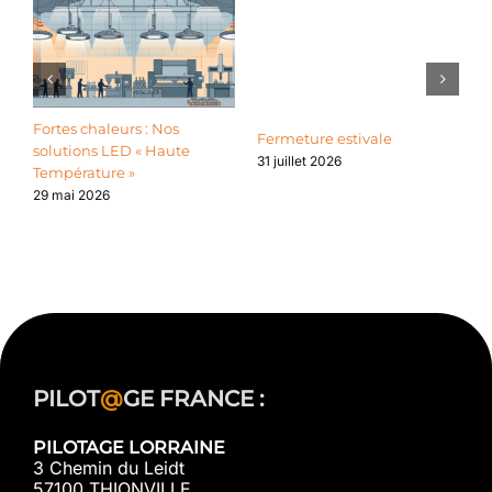
Fortes chaleurs : Nos
L
Fermeture estivale
solutions LED « Haute
l
31 juillet 2026
Température »
l
d
29 mai 2026
2
PILOT
@
GE FRANCE :
PILOTAGE LORRAINE
3 Chemin du Leidt
57100 THIONVILLE