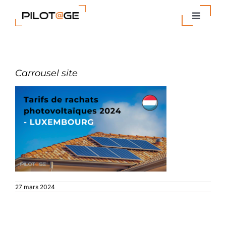
Passer
au
Toggle
contenu
Navigat
Nos Solutions
Carrousel site
Entreprise
Actualités
Contact
27 mars 2024