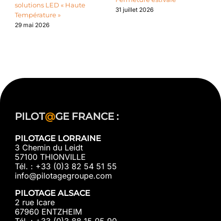
solutions LED « Haute
l
31 juillet 2026
Température »
l
d
29 mai 2026
2
PILOT
@
GE FRANCE :
PILOTAGE LORRAINE
3 Chemin du Leidt
57100 THIONVILLE
Tél. : +33 (0)3 82 54 51 55
info@pilotagegroupe.com
PILOTAGE ALSACE
2 rue Icare
67960 ENTZHEIM