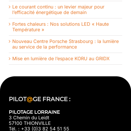
Le courant continu : un levier majeur pour
l’efficacité énergétique de demain
Fortes chaleurs : Nos solutions LED « Haute
Température »
Nouveau Centre Porsche Strasbourg : la lumière
au service de la performance
Mise en lumière de l’espace KORU au GRIDX
PILOT
@
GE FRANCE :
PILOTAGE LORRAINE
3 Chemin du Leidt
57100 THIONVILLE
Tél. : +33 (0)3 82 54 51 55