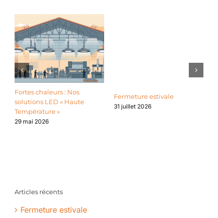
Fortes chaleurs : Nos
L
Fermeture estivale
solutions LED « Haute
l
31 juillet 2026
Température »
l
d
29 mai 2026
2
Articles récents
Fermeture estivale