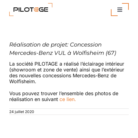
Passer
au
Toggle
contenu
Navigat
Nos Solutions
Réalisation de projet: Concession
Entreprise
Mercedes-Benz VUL à Wolfisheim (67)
La société PILOTAGE a réalisé l’éclairage intérieur
Actualités
(showroom et zone de vente) ainsi que l’extérieur
des nouvelles concessions Mercedes-Benz de
Wolfisheim.
Contact
Vous pouvez trouver l’ensemble des photos de
réalisation en suivant
ce lien.
24 juillet 2020
Articles similaires