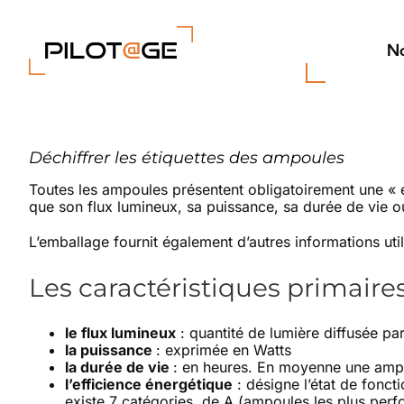
Passer
au
contenu
No
Déchiffrer les étiquettes des ampoules
Toutes les ampoules présentent obligatoirement une « ét
que son flux lumineux, sa puissance, sa durée de vie ou
L’emballage fournit également d’autres informations ut
Les caractéristiques primaire
le flux lumineux
: quantité de lumière diffusée p
la puissance
: exprimée en Watts
la durée de vie
: en heures. En moyenne une ampo
l’efficience énergétique
: désigne l’état de fonc
existe 7 catégories, de A (ampoules les plus per