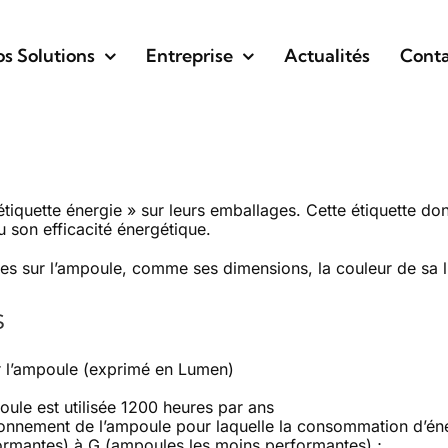
s Solutions
Entreprise
Actualités
Conta
iquette énergie » sur leurs emballages. Cette étiquette donn
 son efficacité énergétique.
iles sur l’ampoule, comme ses dimensions, la couleur de sa 
s
ar l’ampoule (exprimé en Lumen)
ule est utilisée 1200 heures par ans
tionnement de l’ampoule pour laquelle la consommation d’éne
formantes) à G (ampoules les moins performantes) ;