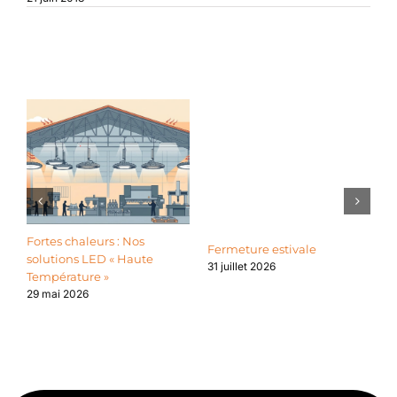
Articles similaires
Fortes chaleurs : Nos
L
Fermeture estivale
solutions LED « Haute
l
31 juillet 2026
Température »
l
d
29 mai 2026
2