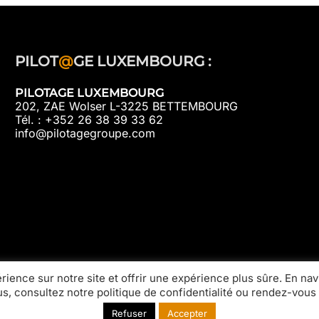
PILOT
@
GE LUXEMBOURG :
PILOTAGE LUXEMBOURG
202, ZAE Wolser L-3225 BETTEMBOURG
Tél. : +352 26 38 39 33 62
info@pilotagegroupe.com
rience sur notre site et offrir une expérience plus sûre. En navi
lus, consultez notre politique de confidentialité ou rendez-vou
Refuser
Accepter