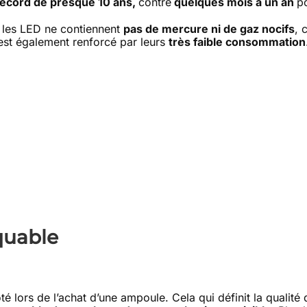
record de presque 10 ans,
contre
quelques mois à un an
p
les LED ne contiennent
pas de mercure ni de gaz nocifs
, 
est également renforcé par leurs
très faible consommation
quable
 lors de l’achat d’une ampoule. Cela qui définit la qualité d