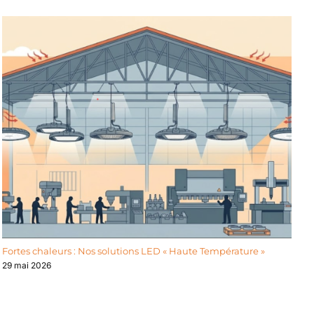
F
31
Fortes chaleurs : Nos solutions LED « Haute Température »
29 mai 2026